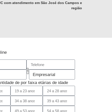
JC com atendimento em São José dos Campos e
região
line
antidade de por faixa etárias de idade