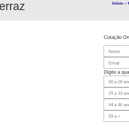
erraz
Início
»
Cotação On
Digite a qu