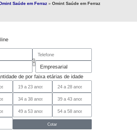
Omint Saúde em Ferraz
»
Omint Saúde em Ferraz
line
antidade de por faixa etárias de idade
Cotar