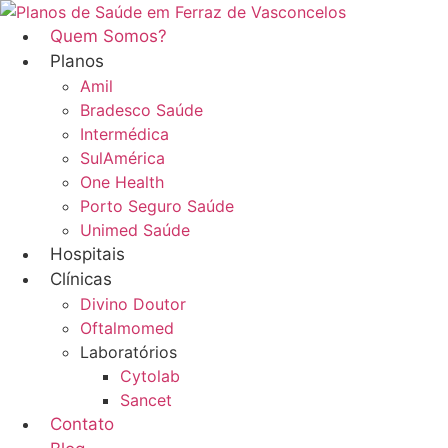
Ir
para
Quem Somos?
o
Planos
conteúdo
Amil
Bradesco Saúde
Intermédica
SulAmérica
One Health
Porto Seguro Saúde
Unimed Saúde
Hospitais
Clínicas
Divino Doutor
Oftalmomed
Laboratórios
Cytolab
Sancet
Contato